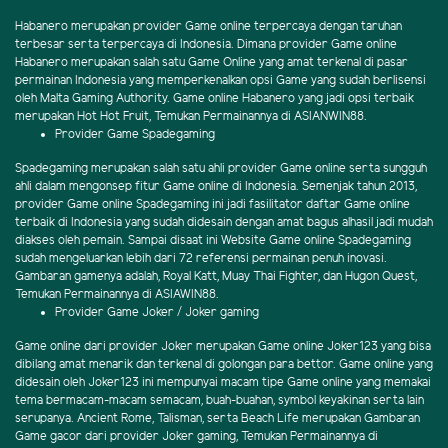
Habanero merupakan provider Game online terpercaya dengan taruhan
terbesar serta terpercaya di Indonesia. Dimana provider Game online
Habanero merupakan salah satu Game Online yang amat terkenal di pasar
permainan Indonesia yang memperkenalkan opsi Game yang sudah berlisensi
oleh Malta Gaming Authority. Game online Habanero yang jadi opsi terbaik
merupakan Hot Hot Fruit, Temukan Permainannya di ASIANWIN88.
Provider Game Spadegaming
Spadegaming merupakan salah satu ahli provider Game online serta sungguh
ahli dalam mengonsep fitur Game online di Indonesia. Semenjak tahun 2013,
provider Game online Spadegaming ini jadi fasilitator daftar Game online
terbaik di Indonesia yang sudah didesain dengan amat bagus alhasil jadi mudah
diakses oleh pemain. Sampai disaat ini Website Game online Spadegaming
sudah mengeluarkan lebih dari 72 referensi permainan penuh inovasi.
Gambaran gamenya adalah, Royal Katt, Muay Thai Fighter, dan Hugon Quest,
Temukan Permainannya di ASIAWIN88.
Provider Game Joker / Joker gaming
Game online dari provider Joker merupakan Game online Joker123 yang bisa
dibilang amat menarik dan terkenal di golongan para bettor. Game online yang
didesain oleh Joker123 ini mempunyai macam tipe Game online yang memakai
tema bermacam-macam semacam, buah-buahan, symbol keyakinan serta lain
serupanya. Ancient Rome, Talisman, serta Beach Life merupakan Gambaran
Game gacor dari provider Joker gaming, Temukan Permainannya di