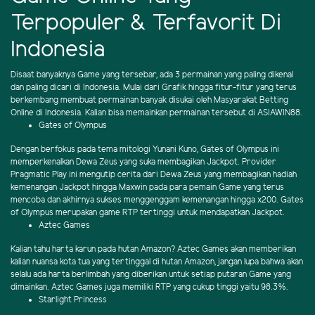
Terpopuler & Terfavorit Di
Indonesia
Disaat banyaknya Game yang tersebar, ada 3 permainan yang paling dikenal
dan paling dicari di Indonesia. Mulai dari Grafik hingga fitur-fitur yang terus
berkembang membuat permainan banyak disukai oleh Masyarakat Betting
Online di Indonesia. Kalian bisa memainkan permainan tersebut di ASIAWIN88.
Gates of Olympus
Dengan berfokus pada tema mitologi Yunani Kuno, Gates of Olympus ini
memperkenalkan Dewa Zeus yang suka membagikan Jackpot. Provider
Pragmatic Play ini mengutip cerita dari Dewa Zeus yang membagikan hadiah
kemenangan Jackpot hingga Maxwin pada para pemain Game yang terus
mencoba dan akhirnya sukses menggenggam kemenangan hingga x200. Gates
of Olympus merupakan game RTP tertinggi untuk mendapatkan Jackpot.
Aztec Games
Kalian tahu harta karun pada hutan Amazon? Aztec Games akan memberikan
kalian nuansa kota tua yang tertinggal di hutan Amazon, jangan lupa bahwa akan
selalu ada harta berlimbah yang diberikan untuk setiap putaran Game yang
dimainkan. Aztec Games juga memiliki RTP yang cukup tinggi yaitu 98.3%.
Starlight Princess