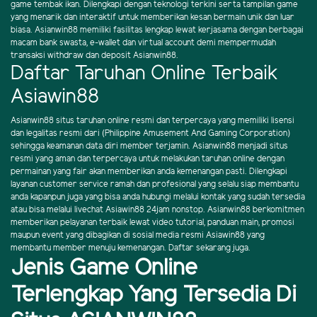
game tembak ikan. Dilengkapi dengan teknologi terkini serta tampilan game
yang menarik dan interaktif untuk memberikan kesan bermain unik dan luar
biasa. Asianwin88 memiliki fasilitas lengkap lewat kerjasama dengan berbagai
macam bank swasta, e-wallet dan virtual account demi mempermudah
transaksi withdraw dan deposit Asianwin88.
Daftar Taruhan Online Terbaik
Asiawin88
Asianwin88 situs taruhan online resmi dan terpercaya yang memiliki lisensi
dan legalitas resmi dari (Philippine Amusement And Gaming Corporation)
sehingga keamanan data diri member terjamin. Asianwin88 menjadi situs
resmi yang aman dan terpercaya untuk melakukan taruhan online dengan
permainan yang fair akan memberikan anda kemenangan pasti. Dilengkapi
layanan customer service ramah dan profesional yang selalu siap membantu
anda kapanpun juga yang bisa anda hubungi melalui kontak yang sudah tersedia
atau bisa melalui livechat Asiawin88 24jam nonstop. Asianwin88 berkomitmen
memberikan pelayanan terbaik lewat video tutorial, panduan main, promosi
maupun event yang dibagikan di sosial media resmi Asiawin88 yang
membantu member menuju kemenangan. Daftar sekarang juga.
Jenis Game Online
Terlengkap Yang Tersedia Di