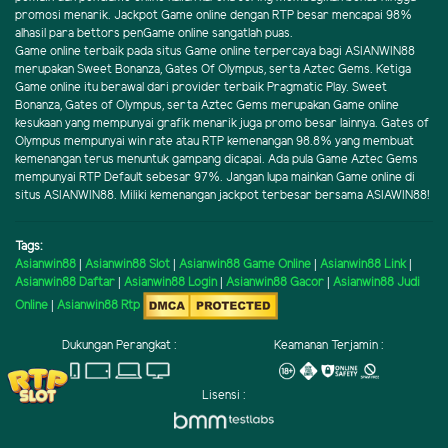
promosi menarik. Jackpot Game online dengan RTP besar mencapai 98%
alhasil para bettors penGame online sangatlah puas.
Game online terbaik pada situs Game online terpercaya bagi ASIANWIN88
merupakan Sweet Bonanza, Gates Of Olympus, serta Aztec Gems. Ketiga
Game online itu berawal dari provider terbaik Pragmatic Play. Sweet
Bonanza, Gates of Olympus, serta Aztec Gems merupakan Game online
kesukaan yang mempunyai grafik menarik juga promo besar lainnya. Gates of
Olympus mempunyai win rate atau RTP kemenangan 98.8% yang membuat
kemenangan terus menuntuk gampang dicapai. Ada pula Game Aztec Gems
mempunyai RTP Default sebesar 97%. Jangan lupa mainkan Game online di
situs ASIANWIN88. Miliki kemenangan jackpot terbesar bersama ASIAWIN88!
Tags:
Asianwin88
|
Asianwin88 Slot
|
Asianwin88 Game Online
|
Asianwin88 Link
|
Asianwin88 Daftar
|
Asianwin88 Login
|
Asianwin88 Gacor
|
Asianwin88 Judi
Online
|
Asianwin88 Rtp
Dukungan Perangkat :
Keamanan Terjamin :
Lisensi :