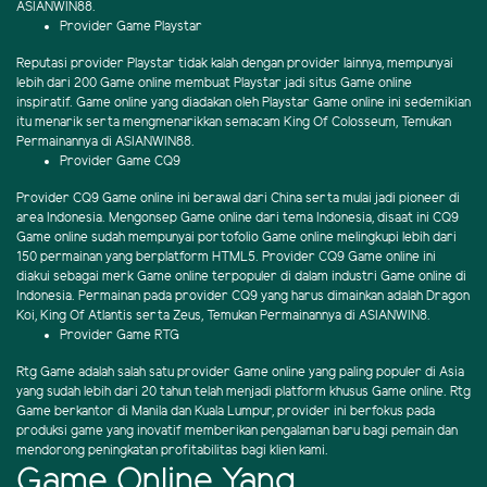
ASIANWIN88.
Provider Game Playstar
Reputasi provider Playstar tidak kalah dengan provider lainnya, mempunyai
lebih dari 200 Game online membuat Playstar jadi situs Game online
inspiratif. Game online yang diadakan oleh Playstar Game online ini sedemikian
itu menarik serta mengmenarikkan semacam King Of Colosseum, Temukan
Permainannya di ASIANWIN88.
Provider Game CQ9
Provider CQ9 Game online ini berawal dari China serta mulai jadi pioneer di
area Indonesia. Mengonsep Game online dari tema Indonesia, disaat ini CQ9
Game online sudah mempunyai portofolio Game online melingkupi lebih dari
150 permainan yang berplatform HTML5. Provider CQ9 Game online ini
diakui sebagai merk Game online terpopuler di dalam industri Game online di
Indonesia. Permainan pada provider CQ9 yang harus dimainkan adalah Dragon
Koi, King Of Atlantis serta Zeus, Temukan Permainannya di ASIANWIN8.
Provider Game RTG
Rtg Game adalah salah satu provider Game online yang paling populer di Asia
yang sudah lebih dari 20 tahun telah menjadi platform khusus Game online. Rtg
Game berkantor di Manila dan Kuala Lumpur, provider ini berfokus pada
produksi game yang inovatif memberikan pengalaman baru bagi pemain dan
mendorong peningkatan profitabilitas bagi klien kami.
Game Online Yang