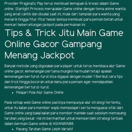
Provider Pragmatic Play terus membuat kemajuan & kreasi dalam Game
online. Starlight Princess merupakan Game online dengan tema anime wanita
yang amat cantik dan disukai saat ini, mulai dari tampilan para wanita yang
menarik hingga fitur-fitur hebat lainnya membuat para pemain betah untuk
mencari keberuntungan jackpot pada permainan ini.
Tips & Trick Jitu Main Game
Online Gacor Gampang
Menang Jackpot
Banyak metode yang digunakan para player untuk terus membaca alur Game
online gacor, kemenangan pertama mungkin hal mudah tetapi apakah
kemenangan berturut-turut bisa digapai dengan mudah ? Berikut cara tips
dan trick hingga bocoran untuk kamu para pemain agar mendapatkan
kemenangan berturut-turut.
Pelajari Pola Alur Game Online
Pada setiap web Game online pastinya mempunyai alur strategi tertentu,
untuk itu kalian para member wajib mempelajari serta menguasai sifat dari
Game online yang bakal kalian para member mainkan saat sebelum memasang
taruhan yang besar. Hal ini bermanfaat untuk memperoleh strategi terbaik
dalam bermain Game online di ASIANWIN88.
Pasang Taruhan Game Lebih Variatif