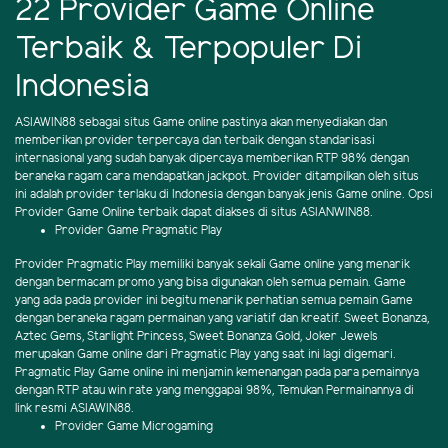
22 Provider Game Online
Terbaik & Terpopuler Di
Indonesia
ASIAWIN88 sebagai situs Game online pastinya akan menyediakan dan
memberikan provider terpercaya dan terbaik dengan standarisasi
internasional yang sudah banyak dipercaya memberikan RTP 98% dengan
beraneka ragam cara mendapatkan jackpot. Provider ditampilkan oleh situs
ini adalah provider terlaku di Indonesia dengan banyak jenis Game online. Opsi
Provider Game Online terbaik dapat diakses di situs ASIANWIN88.
Provider Game Pragmatic Play
Provider Pragmatic Play memiliki banyak sekali Game online yang menarik
dengan bermacam promo yang bisa digunakan oleh semua pemain. Game
yang ada pada provider ini begitu menarik perhatian semua pemain Game
dengan beraneka ragam permainan yang variatif dan kreatif. Sweet Bonanza,
Aztec Gems, Starlight Princess, Sweet Bonanza Gold, Joker Jewels
merupakan Game online dari Pragmatic Play yang saat ini lagi digemari.
Pragmatic Play Game online ini menjamin kemenangan pada para pemainnya
dengan RTP atau win rate yang menggapai 98%, Temukan Permainannya di
link resmi ASIAWIN88.
Provider Game Microgaming