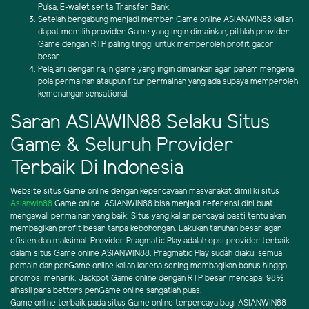
Pulsa, E-wallet serta Transfer Bank.
Setelah bergabung menjadi member Game online ASIANWIN88 kalian
dapat memilih provider Game yang ingin dimainkan, pilihlah provider
Game dengan RTP paling tinggi untuk memperoleh profit gacor
besar.
Pelajari dengan rajin game yang ingin dimainkan agar paham mengenai
pola permainan ataupun fitur permainan yang ada supaya memperoleh
kemenangan sensational.
Saran ASIAWIN88 Selaku Situs
Game & Seluruh Provider
Terbaik Di Indonesia
Website situs Game online dengan kepercayaan masyarakat dimiliki situs
Asianwin88
Game online. ASIANWIN88 bisa menjadi referensi dini buat
mengawali permainan yang baik. Situs yang kalian percayai pasti tentu akan
membagikan profit besar tanpa kebohongan. Lakukan taruhan besar agar
efisien dan maksimal. Provider Pragmatic Play adalah opsi provider terbaik
dalam situs Game online ASIANWIN88. Pragmatic Play sudah diakui semua
pemain dan penGame online kalian karena sering membagikan bonus hingga
promosi menarik. Jackpot Game online dengan RTP besar mencapai 98%
alhasil para bettors penGame online sangatlah puas.
Game online terbaik pada situs Game online terpercaya bagi ASIANWIN88