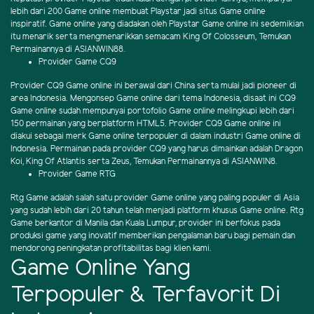
lebih dari 200 Game online membuat Playstar jadi situs Game online
inspiratif. Game online yang diadakan oleh Playstar Game online ini sedemikian
itu menarik serta mengmenarikkan semacam King Of Colosseum, Temukan
Permainannya di ASIANWIN88.
Provider Game CQ9
Provider CQ9 Game online ini berawal dari China serta mulai jadi pioneer di
area Indonesia. Mengonsep Game online dari tema Indonesia, disaat ini CQ9
Game online sudah mempunyai portofolio Game online melingkupi lebih dari
150 permainan yang berplatform HTML5. Provider CQ9 Game online ini
diakui sebagai merk Game online terpopuler di dalam industri Game online di
Indonesia. Permainan pada provider CQ9 yang harus dimainkan adalah Dragon
Koi, King Of Atlantis serta Zeus, Temukan Permainannya di ASIANWIN8.
Provider Game RTG
Rtg Game adalah salah satu provider Game online yang paling populer di Asia
yang sudah lebih dari 20 tahun telah menjadi platform khusus Game online. Rtg
Game berkantor di Manila dan Kuala Lumpur, provider ini berfokus pada
produksi game yang inovatif memberikan pengalaman baru bagi pemain dan
mendorong peningkatan profitabilitas bagi klien kami.
Game Online Yang
Terpopuler & Terfavorit Di