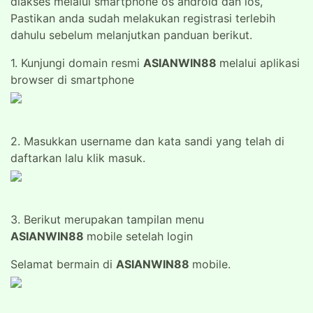
diakses melalui smartphone os android dan ios,
Pastikan anda sudah melakukan registrasi terlebih
dahulu sebelum melanjutkan panduan berikut.
1. Kunjungi domain resmi
ASIANWIN88
melalui aplikasi
browser di smartphone
2. Masukkan username dan kata sandi yang telah di
daftarkan lalu klik masuk.
3. Berikut merupakan tampilan menu
ASIANWIN88
mobile setelah login
Selamat bermain di
ASIANWIN88
mobile.