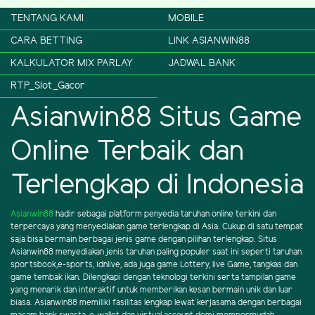
TENTANG KAMI
MOBILE
CARA BETTING
LINK ASIANWIN88
KALKULATOR MIX PARLAY
JADWAL BANK
RTP_Slot_Gacor
Asianwin88 Situs Game
Online Terbaik dan
Terlengkap di Indonesia
Asianwin88
hadir sebagai platform penyedia taruhan online terkini dan
terpercaya yang menyediakan game terlengkap di Asia. Cukup di satu tempat
saja bisa bermain berbagai jenis game dengan pilihan terlengkap. Situs
Asianwin88 menyediakan jenis taruhan paling populer saat ini seperti taruhan
sportsbook,e-sports, idnlive, ada juga game Lottery, live Game, tangkas dan
game tembak ikan. Dilengkapi dengan teknologi terkini serta tampilan game
yang menarik dan interaktif untuk memberikan kesan bermain unik dan luar
biasa. Asianwin88 memiliki fasilitas lengkap lewat kerjasama dengan berbagai